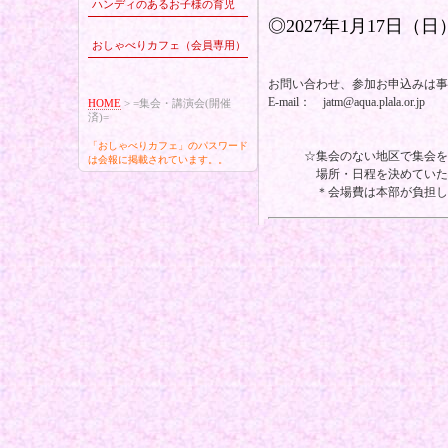
ハンディのあるお子様の育児
◎2027年1月17日
おしゃべりカフェ（会員専用）
お問い合わせ、参加お申込みは事
E-mail： jatm@aqua.plala.or.jp
HOME
>
=集会・講演会(開催
済)=
「おしゃべりカフェ」のパスワード
☆集会のない地区で集会を開
は会報に掲載されています。。
場所・日程を決めていただけ
＊会場費は本部が負担し