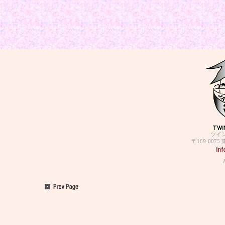
ツイ
〒169-007
A